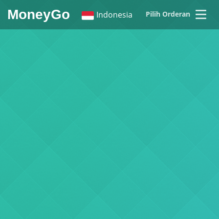
MoneyGo
Indonesia
Pilih Orderan
English
繁體中文