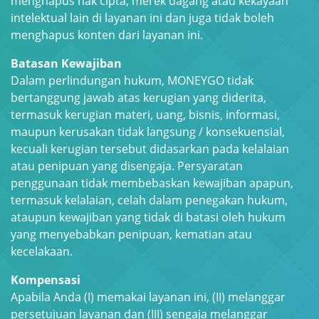
menghapus hak cipta, merek dagang atau kekayaan
intelektual lain di layanan ini dan juga tidak boleh
menghapus konten dari layanan ini.
Batasan Kewajiban
Dalam perlindungan hukum, MONEYGO tidak
bertanggung jawab atas kerugian yang diderita,
termasuk kerugian materi, uang, bisnis, informasi,
maupun kerusakan tidak langsung / konsekuensial,
kecuali kerugian tersebut didasarkan pada kelalaian
atau penipuan yang disengaja. Persyaratan
penggunaan tidak membebaskan kewajiban apapun,
termasuk kelalaian, celah dalam penegakan hukum,
ataupun kewajiban yang tidak di batasi oleh hukum
yang menyebabkan penipuan, kematian atau
kecelakaan.
Kompensasi
Apabila Anda (I) memakai layanan ini, (II) melanggar
persetujuan layanan dan (III) sengaja melanggar