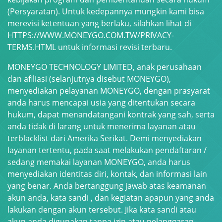
(Persyaratan).
Untuk kedepannya mungkin kami bisa
merevisi ketentuan yang berlaku, silahkan lihat di
HTTPS://WWW.MONEYGO.COM.TW/PRIVACY-
TERMS.HTML untuk informasi revisi terbaru.
MONEYGO TECHNOLOGY LIMITED, anak perusahaan
dan afiliasi (selanjutnya disebut MONEYGO),
menyediakan pelayanan MONEYGO, dengan prasyarat
anda harus mencapai usia yang ditentukan secara
hukum, dapat menandatangani kontrak yang sah, serta
anda tidak di larang untuk menerima layanan atau
terblacklist dari Amerika Serikat.
Demi menyediakan
layanan tertentu, pada saat melakukan pendaftaran /
sedang memakai layanan MONEYGO, anda harus
menyediakan identitas diri, kontak, dan informasi lain
yang benar.
Anda bertanggung jawab atas keamanan
akun anda, kata sandi , dan kegiatan apapun yang anda
lakukan dengan akun tersebut. Jika kata sandi atau
akun anda digunakan tanpa izin atau pelanggaran